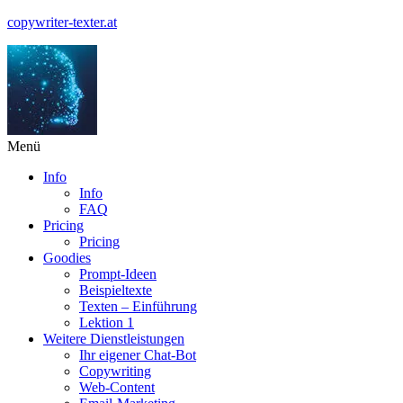
copywriter-texter.at
Menü
Info
Info
FAQ
Pricing
Pricing
Goodies
Prompt-Ideen
Beispieltexte
Texten – Einführung
Lektion 1
Weitere Dienstleistungen
Ihr eigener Chat-Bot
Copywriting
Web-Content