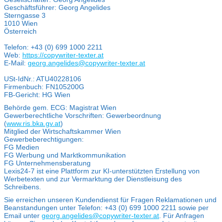
Geschäftsführer: Georg Angelides
Sterngasse 3
1010 Wien
Österreich
Telefon: +43 (0) 699 1000 2211
Web:
https://copywriter-texter.at
E-Mail:
georg.angelides@copywriter-texter.at
USt-IdNr.: ATU40228106
Firmenbuch: FN
105200G
FB-Gericht: HG Wien
Behörde gem. ECG: Magistrat Wien
Gewerberechtliche Vorschriften: Gewerbeordnung
(
www.ris.bka.gv.at
)
Mitglied der Wirtschaftskammer Wien
Gewerbeberechtigungen:
FG Medien
FG Werbung und Marktkommunikation
FG Unternehmensberatung
Lexis24-7 ist eine Plattform zur KI-unterstützten Erstellung von
Werbetexten und zur Vermarktung der Dienstleisung des
Schreibens.
Sie erreichen unseren Kundendienst für Fragen Reklamationen und
Beanstandungen unter Telefon: +43 (0) 699 1000 2211 sowie per
Email unter
georg.angelides@copywriter-texter.at
. Für Anfragen