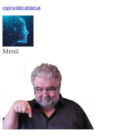
copywriter-texter.at
Menü