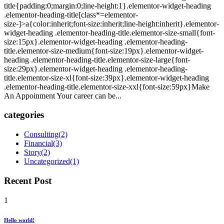
title{padding:0;margin:0;line-height:1}.elementor-widget-heading
.elementor-heading-title[class*=elementor-
size-]>a{color:inherit;font-size:inherit;line-height:inherit}.elementor-
widget-heading .elementor-heading-title.elementor-size-small{font-
size:15px}.elementor-widget-heading .elementor-heading-
title.elementor-size-medium{font-size:19px}.elementor-widget-
heading .elementor-heading-title.elementor-size-large{font-
size:29px}.elementor-widget-heading .elementor-heading-
title.elementor-size-xl{font-size:39px}.elementor-widget-heading
.elementor-heading-title.elementor-size-xxl{font-size:59px}Make
An Appoinment Your career can be...
categories
Consulting
(2)
Financial
(3)
Story
(2)
Uncategorized
(1)
Recent Post
1
Hello world!